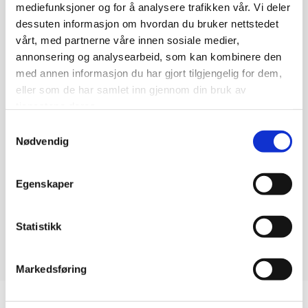
mediefunksjoner og for å analysere trafikken vår. Vi deler
dessuten informasjon om hvordan du bruker nettstedet
vårt, med partnerne våre innen sosiale medier,
Cervantes
annonsering og analysearbeid, som kan kombinere den
med annen informasjon du har gjort tilgjengelig for dem,
Stort soverom med lesehjørne, tekjøkken, lite kjøleskap,
eller som de har samlet inn gjennom din bruk av
garderobe, bad med dusj og hjørnebadekar, stor privat
tjenestene deres.
terrasse med utsikt mot hagen og Granada.
Samtykkevalg
Med møbler i varme farger, vil du umiddelbart føle deg
Nødvendig
velkommen. På terrassen kan du slappe av i komfortable
sittemøbler, og du har også tilgang til stuer/bibliotek og
Egenskaper
et stort kjøkken for å tilberede mat eller nyte ferdige
retter.
Statistikk
Markedsføring
Flere bilder fra rommene