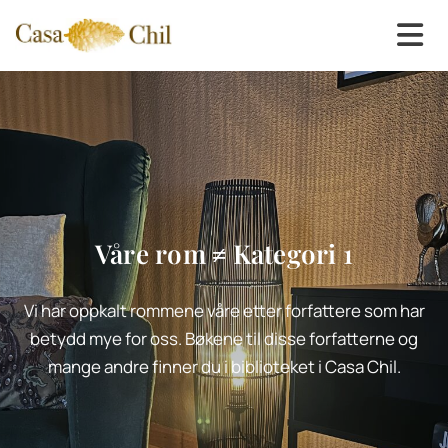
Våre rom ≠ Kategori 1
Vi har oppkalt rommene våre etter forfattere som har
betydd mye for oss. Bøkene til disse forfatterne og
mange andre finner du i biblioteket i Casa Chil.